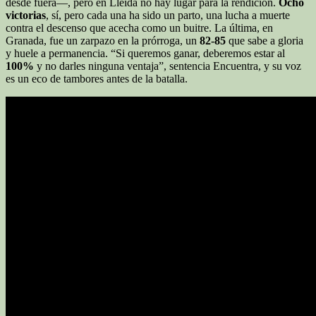
desde fuera—, pero en Lleida no hay lugar para la rendición.
Ocho
victorias
, sí, pero cada una ha sido un parto, una lucha a muerte
contra el descenso que acecha como un buitre. La última, en
Granada, fue un zarpazo en la prórroga, un
82-85
que sabe a gloria
y huele a permanencia. “Si queremos ganar, deberemos estar al
100%
y no darles ninguna ventaja”, sentencia Encuentra, y su voz
es un eco de tambores antes de la batalla.