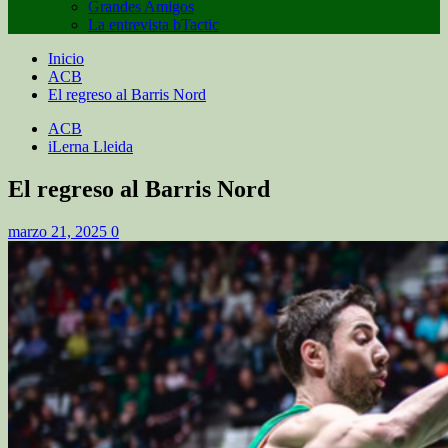
Grandes Amigos
La entrevista bTactic
Inicio
ACB
El regreso al Barris Nord
ACB
iLerna Lleida
El regreso al Barris Nord
marzo 21, 2025
0