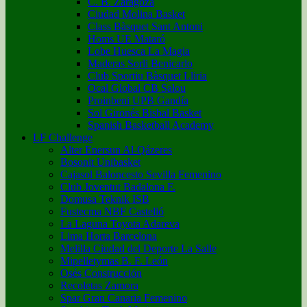
C. B. Zaragoza
Ciudad Molina Basket
Class Bàsquet Sant Antoni
Homs UE Mataró
Lobe Huesca La Magia
Maderas Sorli Benicarlo
Club Sportiu Bàsquet Lliria
Ocal Global CB Salou
Proinbeni UPB Gandía
Sol Gironés Bisbal Basket
Spanish Basketball Academy
LF Challenge
Alter Enersun Al-Qázeres
Bosonit Unibasket
Cajasol Baloncesto Sevilla Femenino
Club Joventut Badalona F.
Domusa Teknik ISB
Fustecma NBF Castelló
La Laguna Toyota Adareva
Lima Horta Barcelona
Melilla Ciudad del Deporte La Salle
Mipelletymas B. F. León
Osés Construcción
Recoletas Zamora
Spar Gran Canaria Femenino