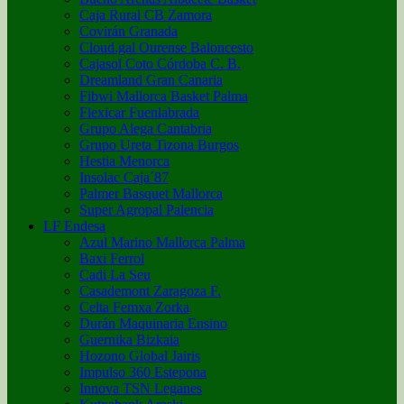
Caja Rural CB Zamora
Covirán Granada
Cloud.gal Ourense Baloncesto
Cajasol Coto Córdoba C. B.
Dreamland Gran Canaria
Fibwi Mallorca Basket Palma
Flexicar Fuenlabrada
Grupo Alega Cantabria
Grupo Ureta Tizona Burgos
Hestia Menorca
Insolac Caja´87
Palmer Basquet Mallorca
Super Agropal Palencia
LF Endesa
Azul Marino Mallorca Palma
Baxi Ferrol
Cadi La Seu
Casademont Zaragoza F.
Celta Femxa Zorka
Durán Maquinaria Ensino
Guernika Bizkaia
Hozono Global Jairis
Impulso 360 Estepona
Innova TSN Leganes