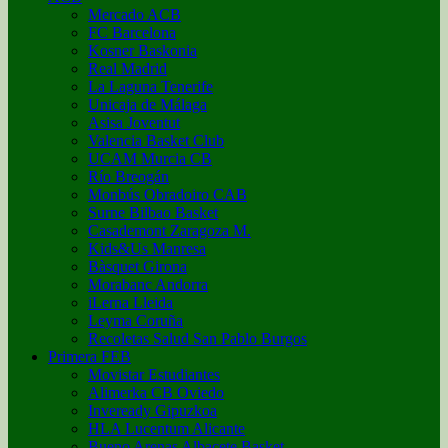
Mercado ACB
FC Barcelona
Kosner Baskonia
Real Madrid
La Laguna Tenerife
Unicaja de Málaga
Asisa Joventut
Valencia Basket Club
UCAM Murcia CB
Río Breogán
Monbús Obradoiro CAB
Surne Bilbao Basket
Casademont Zaragoza M.
Kids&Us Manresa
Bàsquet Girona
Morabanc Andorra
iLerna Lleida
Leyma Coruña
Recoletas Salud San Pablo Burgos
Primera FEB
Movistar Estudiantes
Alimerka CB Oviedo
Inveready Gipuzkoa
HLA Lucentum Alicante
Bueno Arenas Albacete Basket