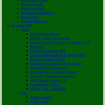
Kutxabank Araski
Meins Avenida
Mirai Euskotren
Movistar Estudiantes F.
Spar Girona
Valencia Basket F.
Segunda FEB
Oeste
CB Startlabs Morón
Melilla Ciudad del Deporte
Grupo Caesa Seguros FC Cartagena CB
Biele ISB
Clínica Ponferrada SDP
Cáceres Patrimonio de la Humanidad
Reinas Proteína Clavijo
Castillo de Gorraiz Valle de Egües
Círculo Gijón Baloncesto
Club Baloncesto Toledo Basket
Cultural y Deportiva Leonesa
Jaén Paraíso Interior CB
Logrobasket LOG17
UEMC CBC Valladolid
Este
Amics Castelló
C. B. Getafe