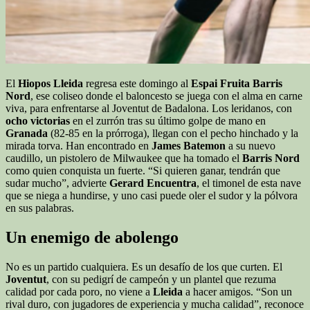
El
Hiopos
Lleida
regresa este domingo al
Espai Fruita Barris
Nord
, ese coliseo donde el baloncesto se juega con el alma en carne
viva, para enfrentarse al Joventut de Badalona. Los leridanos, con
ocho victorias
en el zurrón tras su último golpe de mano en
Granada
(82-85 en la prórroga), llegan con el pecho hinchado y la
mirada torva. Han encontrado en
James Batemon
a su nuevo
caudillo, un pistolero de Milwaukee que ha tomado el
Barris
Nord
como quien conquista un fuerte. “Si quieren ganar, tendrán que
sudar
mucho”, advierte
Gerard
Encuentra
, el timonel de esta nave
que se niega a hundirse, y uno casi puede oler el sudor y la pólvora
en sus palabras.
Un enemigo de abolengo
No es un partido cualquiera. Es un desafío de los que curten. El
Joventut
, con su pedigrí de campeón y un plantel que rezuma
calidad por cada poro, no viene a
Lleida
a hacer amigos. “Son un
rival duro, con jugadores de experiencia y mucha calidad”, reconoce