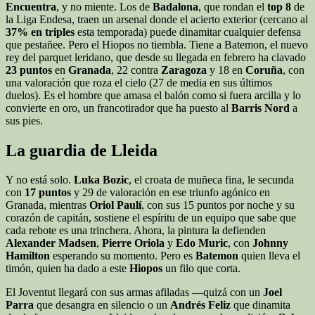
Encuentra
, y no miente. Los de
Badalona
, que rondan el
top 8
de
la Liga Endesa, traen un arsenal donde el acierto exterior (cercano al
37% en triples
esta temporada) puede dinamitar cualquier defensa
que pestañee. Pero el Hiopos no tiembla. Tiene a Batemon, el nuevo
rey del parquet leridano, que desde su llegada en febrero ha clavado
23 puntos
en
Granada
, 22 contra
Zaragoza
y 18 en
Coruña
, con
una valoración que roza el cielo (27 de media en sus últimos
duelos). Es el hombre que amasa el balón como si fuera arcilla y lo
convierte en oro, un francotirador que ha puesto al
Barris
Nord
a
sus pies.
La guardia de Lleida
Y no está solo.
Luka Bozic
, el croata de muñeca fina, le secunda
con
17 puntos
y 29 de valoración en ese triunfo agónico en
Granada, mientras
Oriol Paulí
, con sus 15 puntos por noche y su
corazón de capitán, sostiene el espíritu de un equipo que sabe que
cada rebote es una trinchera. Ahora, la pintura la defienden
Alexander Madsen
,
Pierre Oriola
y
Edo Muric
, con
Johnny
Hamilton
esperando su momento. Pero es
Batemon
quien lleva el
timón, quien ha dado a este
Hiopos
un filo que corta.
El Joventut llegará con sus armas afiladas —quizá con un
Joel
Parra
que desangra en silencio o un
Andrés Feliz
que dinamita