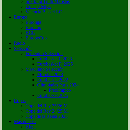
Sparking Truth Maristas
Unicaja Mijas
Valencia Basket LC
Europa
Euroliga
Eurocup
BCL
EuropeCup
Radio
Selección
Femenino Selección
Eurobasket F 2023
Eurobasket F. 2025
Masculino Selección
Mundial 2023
Eurobasket 2022
Olimpiadas París 2024
Preolímpico
Eurobasket 2025
Copas
Copa del Rey 25/26 M.
Copa del Rey 24/25 M.
Copa de la Reina 2025
Más de esto
Blogs