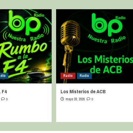
dio
Radio
Radio
 F4
Los Misterios de ACB
0
mayo 20, 2026
0