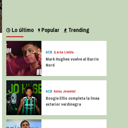
Leer más
Lo último
Popular
Trending
ACB
iLerna Lleida
Mark Hughes vuelve al Barris
Nord
ACB
Asisa Joventut
Boogie Ellis completa la línea
exterior verdinegra