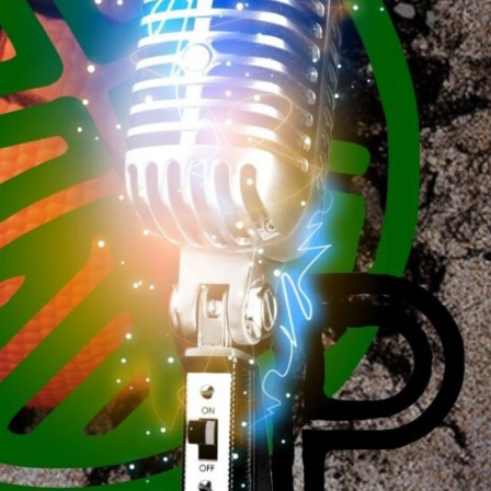
La entrevista bTactic
La entrevista bTactic
mayo 7, 2026
0
Nos hacemos mayores. Vamos creciendo. Tanto así
que el próximo 20 de mayo celebramos nuestro
cuarto cumpleaños. Y todo crecimiento conlleva
sus cambios. Cambio que...
Leer más