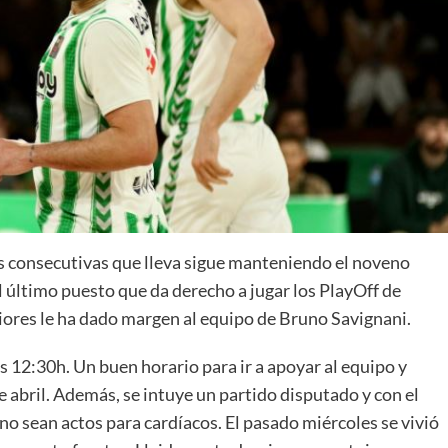
La entrevista bTactic
La entrevista bTactic
mayo 7, 2026
0
Nos hacemos mayores. Vamos creciendo. Tanto así
que el próximo 20 de mayo celebramos nuestro
as consecutivas que lleva sigue manteniendo el noveno
cuarto cumpleaños. Y todo crecimiento conlleva
sus cambios. Cambio que...
el último puesto que da derecho a jugar los PlayOff de
riores le ha dado margen al equipo de Bruno Savignani.
Leer más
as 12:30h. Un buen horario para ir a apoyar al equipo y
 de abril. Además, se intuye un partido disputado y con el
no sean actos para cardíacos. El pasado miércoles se vivió