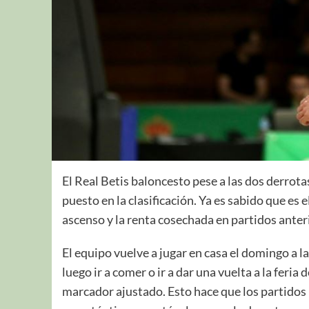
El Real Betis baloncesto pese a las dos derrot
puesto en la clasificación. Ya es sabido que es 
ascenso y la renta cosechada en partidos ante
El equipo vuelve a jugar en casa el domingo a l
luego ir a comer o ir a dar una vuelta a la feria
marcador ajustado. Esto hace que los partidos 