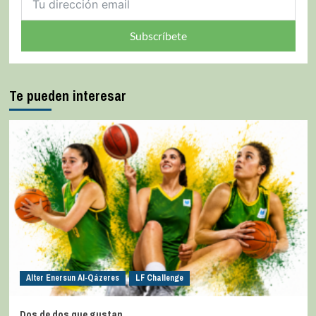
Subscríbete
Te pueden interesar
Alter Enersun Al-Qázeres
LF Challenge
Dos de dos que gustan