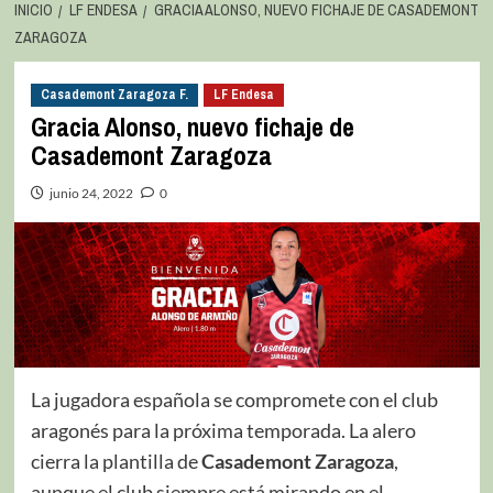
INICIO
LF ENDESA
GRACIA ALONSO, NUEVO FICHAJE DE CASADEMONT
ZARAGOZA
Casademont Zaragoza F.
LF Endesa
Gracia Alonso, nuevo fichaje de
Casademont Zaragoza
junio 24, 2022
0
La jugadora española se compromete con el club
aragonés para la próxima temporada. La alero
cierra la plantilla de
Casademont Zaragoza
,
aunque el club siempre está mirando en el