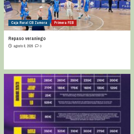
Caja Rural CB Zamora
Primera FEB
Repaso veraniego
agosto 8, 2026
0