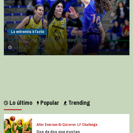
La entrevista bTactic
La entrevista bTactic: Lourdes Ruiz
julio 11, 2026
0
Lo último
Popular
Trending
Alter Enersun Al-Qázeres
LF Challenge
Dos de dos que gustan