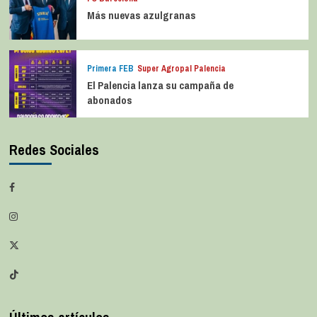
Más nuevas azulgranas
Primera FEB
Super Agropal Palencia
El Palencia lanza su campaña de
abonados
Redes Sociales