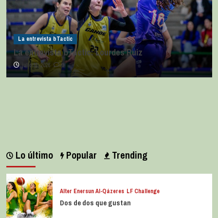
La entrevista bTactic
La entrevista bTactic: Lourdes Ruiz
julio 11, 2026
0
Lo último
Popular
Trending
Alter Enersun Al-Qázeres
LF Challenge
Dos de dos que gustan