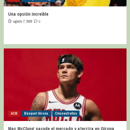
Una opción increíble
agosto 7, 2026
0
ACB
Bàsquet Girona
Cincoestrellas
Mac McClung sacude el mercado y aterriza en Girona