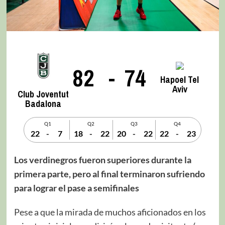
82
-
74
Hapoel Tel
Aviv
Club Joventut
Badalona
Q1
Q2
Q3
Q4
22
-
7
18
-
22
20
-
22
22
-
23
Los verdinegros fueron superiores durante la
primera parte, pero al final terminaron sufriendo
para lograr el pase a semifinales
Pese a que la mirada de muchos aficionados en los