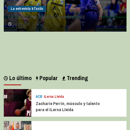
La entrevista bTactic
La entrevista bTactic: Lourdes Ruiz
julio 11, 2026
0
Lo último
Popular
Trending
ACB
iLerna Lleida
Zacharie Perrin, músculo y talento
para el iLerna Lleida