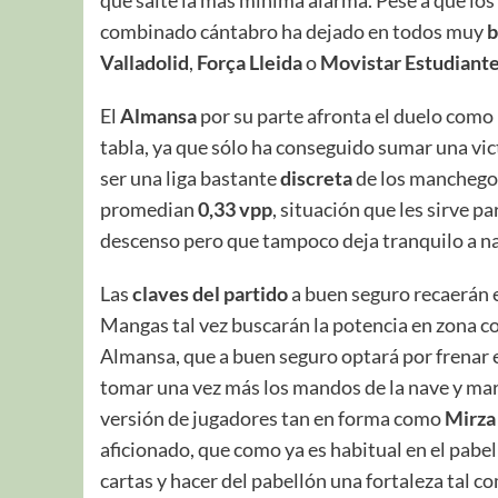
que salte la más mínima alarma. Pese a que lo
combinado cántabro ha dejado en todos muy
b
Valladolid
,
Força Lleida
o
Movistar Estudiant
El
Almansa
por su parte afronta el duelo como
tabla, ya que sólo ha conseguido sumar una vic
ser una liga bastante
discreta
de los manchegos
promedian
0,33 vpp
, situación que les sirve 
descenso pero que tampoco deja tranquilo a na
Las
claves del partido
a buen seguro recaerán 
Mangas tal vez buscarán la potencia en zona co
Almansa, que a buen seguro optará por frenar e
tomar una vez más los mandos de la nave y marca
versión de jugadores tan en forma como
Mirza
aficionado, que como ya es habitual en el pabe
cartas y hacer del pabellón una fortaleza tal