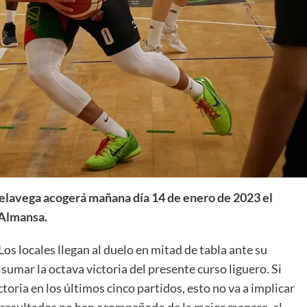
La entrevista bTactic
La entrevista bTactic
mayo 7, 2026
0
Nos hacemos mayores. Vamos creciendo. Tanto así
que el próximo 20 de mayo celebramos nuestro
cuarto cumpleaños. Y todo crecimiento conlleva
elavega acogerá mañana día 14 de enero de 2023 el
sus cambios. Cambio que...
 Almansa.
Leer más
 Los locales llegan al duelo en mitad de tabla ante su
sumar la octava victoria del presente curso liguero. Si
toria en los últimos cinco partidos, esto no va a implicar