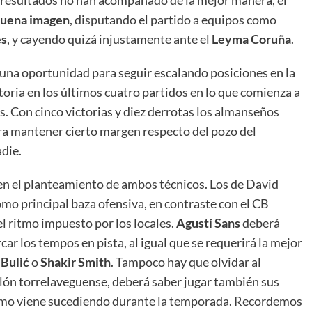
s resultados no han acompañado de la mejor manera, el
uena imagen
, disputando el partido a equipos como
es
, y cayendo quizá injustamente ante el
Leyma Coruña
.
 una oportunidad para seguir escalando posiciones en la
toria en los últimos cuatro partidos en lo que comienza a
. Con cinco victorias y diez derrotas los almanseños
para mantener cierto margen respecto del pozo del
die.
en el planteamiento de ambos técnicos. Los de David
mo principal baza ofensiva, en contraste con el CB
l ritmo impuesto por los locales.
Agustí Sans
deberá
r los tempos en pista, al igual que se requerirá la mejor
 Bulić
o
Shakir Smith
. Tampoco hay que olvidar al
llón torrelaveguense, deberá saber jugar también sus
 como viene sucediendo durante la temporada. Recordemos