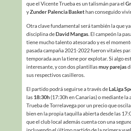
que el Vicente Trueba es un talismán para el
Gr
y
Zunder Palencia Basket
han conseguido vivir
Otra clave fundamental será también la que ya
disciplina de
David Mangas
. El campeón la pa
tiene mucho talento atesorado y es el momento 
pasada campaña 2021-2022 fueron vitales para 
temporada aun la tiene por explotar. Si algo e
interesante, y con dos plantillas
muy parejas
d
sus respectivos casilleros.
El partido podrá seguirse a través de
LaLiga Sp
las
18:30h
(17:30h en Canarias) o mediante la 
Trueba de Torrelavega por un precio que oscila e
bien en la propia taquilla abierta desde las 1
que el club local además cuenta con una segu
incluyendo el último partido de la primera vuel