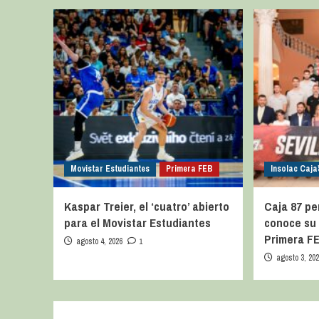
Movistar Estudiantes
Primera FEB
Insolac Caja´
Kaspar Treier, el ‘cuatro’ abierto
Caja 87 per
para el Movistar Estudiantes
conoce su 
Primera F
agosto 4, 2026
1
agosto 3, 20