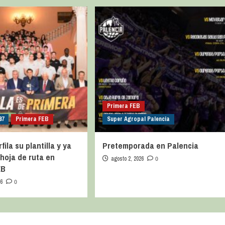
Primera FEB
87
Primera FEB
Super Agropal Palencia
fila su plantilla y ya
Pretemporada en Palencia
hoja de ruta en
agosto 2, 2026
0
EB
26
0