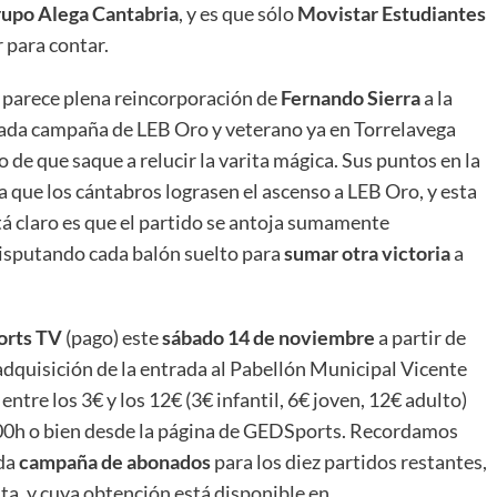
upo Alega Cantabria
, y es que sólo
Movistar Estudiantes
 para contar.
 parece plena reincorporación de
Fernando Sierra
a la
sada campaña de LEB Oro y veterano ya en Torrelavega
de que saque a relucir la varita mágica. Sus puntos en la
que los cántabros lograsen el ascenso a LEB Oro, y esta
stá claro es que el partido se antoja sumamente
isputando cada balón suelto para
sumar otra victoria
a
orts TV
(pago) este
sábado 14 de noviembre
a partir de
adquisición de la entrada al Pabellón Municipal Vicente
ntre los 3€ y los 12€ (3€ infantil, 6€ joven, 12€ adulto)
7:00h o bien desde la página de GEDSports. Recordamos
nda
campaña de abonados
para los diez partidos restantes,
ta, y cuya obtención está disponible en