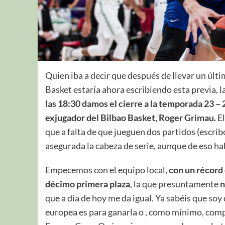
Quien iba a decir que después de llevar un últ
Basket estaría ahora escribiendo esta previa, l
las 18:30 damos el cierre a la temporada 23 – 
exjugador del Bilbao Basket, Roger Grimau.
El
que a falta de que jueguen dos partidos (escri
asegurada la cabeza de serie, aunque de eso h
Empecemos con el equipo local,
con un récord 
décimo primera plaza
, la que presuntamente
n
que a día de hoy me da igual. Ya sabéis que soy
europea es para ganarla o , como mínimo, compe