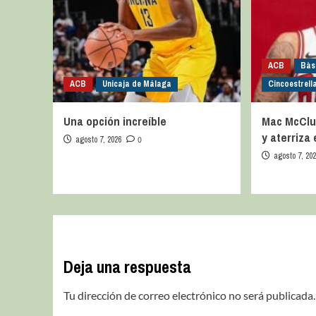
ACB
Bàs
ACB
Unicaja de Málaga
Cincoestrell
Una opción increíble
Mac McClu
y aterriza
agosto 7, 2026
0
agosto 7, 20
Deja una respuesta
Tu dirección de correo electrónico no será publicada.