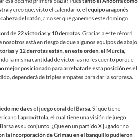
ar esa décimo primera plaza? Pues
tanto el Andorra como
stra
y creo que, visto el calendario,
el equipo aragonés
 cabeza del ratón
, a no ser que ganemos este domingo.
ord de 22 victorias y 10 derrotas
. Gracias a este récord
que nosotros está en riesgo de que algunos equipos de abajo
torias y 12 derrotas están, en este orden, el Murcia,
iendo la misma cantidad de victorias no les cuento porque
o mejor posicionado para arrebatarle esta posición es el
dido, dependerá de triples empates para dar la sorpresa.
edo me da es el juego coral del Barsa
. Sí que tiene
mericano
Laprovíttola
, el cual tiene una visión de juego
l Barsa es su conjunto. ¿Que en un partido X jugador no
n la incorporación de Grimau en el banquillo pudieron