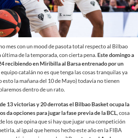
La entrevista bTactic
imo mes con un mood de pasota total respecto al Bilbao
La entrevista bTactic
a última de la temporada, con cierta pena.
Este domingo a
mayo 7, 2026
0
24 recibiendo en Miribilla al Barsa entrenado por un
Nos hacemos mayores. Vamos creciendo. Tanto así
 equipo catalán no es que tenga las cosas tranquilas ya
que el próximo 20 de mayo celebramos nuestro
bo esto la mañana del 10 de Mayo) todavía no tienen
cuarto cumpleaños. Y todo crecimiento conlleva
sus cambios. Cambio que...
ablaremos dentro de un rato.
Leer más
de 13 victorias y 20 derrotas el Bilbao Basket ocupa la
os da opciones para jugar la fase previa de la BCL
, cosa
 de los que opina que si hay que jugar una competición
tirla, al igual que hemos hecho este año en la FIBA