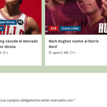
quet Girona
as
ACB
iLerna Lleida
ng sacude el mercado
Mark Hughes vuelve al Barris
 en Girona
Nord
26
0
agosto 6, 2026
0
Los campos obligatorios están marcados con
*