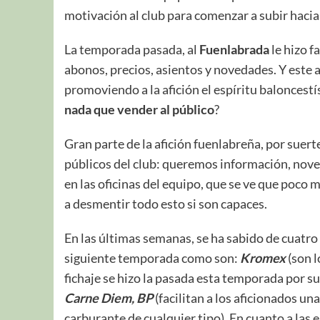
motivación al club para comenzar a subir hacia ar
La temporada pasada, al
Fuenlabrada
le hizo f
abonos, precios, asientos y novedades. Y este
promoviendo a la afición el espíritu balonces
nada que vender al público
?
Gran parte de la afición fuenlabreña, por suerte
públicos del club: queremos información, nove
en las oficinas del equipo, que se ve que poco m
a desmentir todo esto si son capaces.
En las últimas semanas, se ha sabido de cuat
siguiente temporada como son:
Kromex
(son 
fichaje se hizo la pasada esta temporada por su
Carne Diem, BP
(facilitan a los aficionados un
carburante de cualquier tipo)
.
En cuanto a las