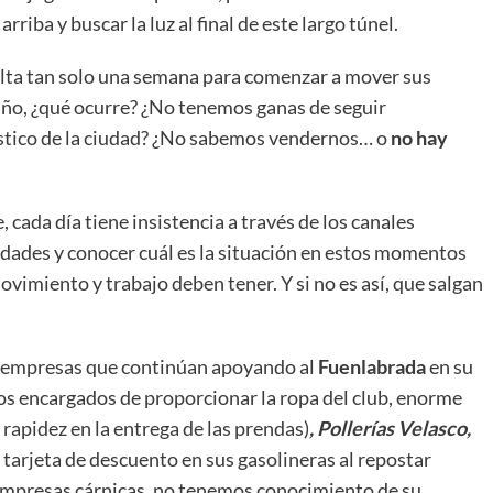
riba y buscar la luz al final de este largo túnel.
alta tan solo una semana para comenzar a mover sus
 año, ¿qué ocurre? ¿No tenemos ganas de seguir
tístico de la ciudad? ¿No sabemos vendernos… o
no hay
, cada día tiene insistencia a través de los canales
dades y conocer cuál es la situación en estos momentos
ovimiento y trabajo deben tener. Y si no es así, que salgan
ro empresas que continúan apoyando al
Fuenlabrada
en su
los encargados de proporcionar la ropa del club, enorme
 rapidez en la entrega de las prendas)
, Pollerías Velasco,
a tarjeta de descuento en sus gasolineras al repostar
 empresas cárnicas, no tenemos conocimiento de su