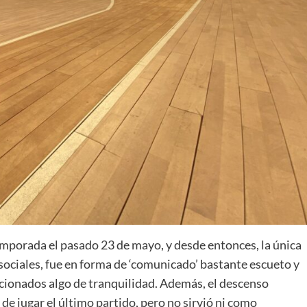
La entrevista bTactic
La entrevista bTactic
mayo 7, 2026
0
Nos hacemos mayores. Vamos creciendo. Tanto así
que el próximo 20 de mayo celebramos nuestro
cuarto cumpleaños. Y todo crecimiento conlleva
sus cambios. Cambio que...
Leer más
emporada el pasado 23 de mayo, y desde entonces, la única
 sociales, fue en forma de ‘comunicado’ bastante escueto y
icionados algo de tranquilidad. Además, el descenso
e jugar el último partido, pero no sirvió ni como