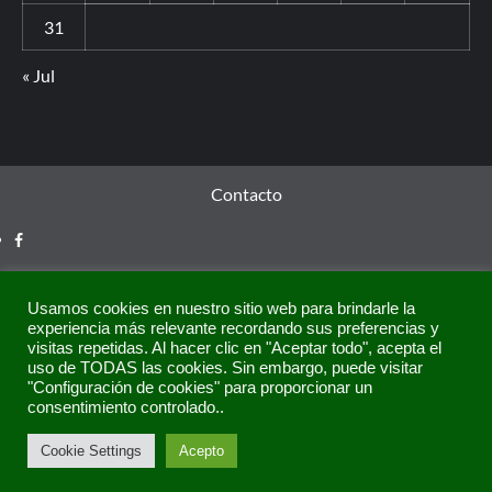
31
« Jul
Contacto
Usamos cookies en nuestro sitio web para brindarle la
experiencia más relevante recordando sus preferencias y
visitas repetidas. Al hacer clic en "Aceptar todo", acepta el
uso de TODAS las cookies. Sin embargo, puede visitar
"Configuración de cookies" para proporcionar un
consentimiento controlado..
Copyright © Todos los derechos reservados.
|
CoverNews
Cookie Settings
Acepto
por AF themes.