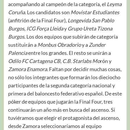
acompañando al campeón de la categoría, el
Leyma
Coruña
. Los candidatos son
Movistar Estudiantes
(anfitrión de la Final Four),
Longevida San Pablo
Burgos, ICG Força Lleida
y
Grupo Ureta Tizona
Burgos
. Los dos equipos que subirán de categoría
sustituirán a
Monbus Obradorio
y a
Zunder
Palencia
entre los grandes. El resto se unirán a
Odilo FC Cartagena CB
,
C.B. Starlabs Mo
rón y
Zamora Enamora
. Faltan por decidir muchas cosas,
no sólo los integrantes que formarán los dieciocho
participantes de la segunda categoría nacional y
primera del baloncesto federativo español. De este
póker de equipos que jugarán la Final Four, tres
continuarán un año más en busca del ascenso. Si
tuviéramos que elegir el protagonista del ascenso,
desde Zamora seleccionaríamos al equipo