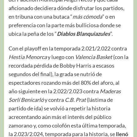
aficionado decidiera dónde disfrutar los partidos,
en tribuna con una butaca “
más cómoda
” o en
preferencia con la parte más bulliciosa donde se
ubica la peña de los “
Diablos Blanquiazules
”.
Con el playoff en la temporada 2.021/2.022 contra
Hestia Menorca
y luego con
Valencia Basket
(con la
recordada pérdida de Bobby Harris a escasos
segundos del final), la grada se nutrió de
espectadores rozando más del 80% del aforo, al
año siguiente en la 2.022/2.023 contra
Maderas
Sorlí Benicarló
y contra
C.B. Prat
(lástima de
partido de ida) se volvió a repetir la historia
acrecentando aún más el interés del público
zamorano y, como colofón esta última temporada,
la 2.023/2.024, temporada para la historia, se
llenó