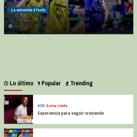
La entrevista bTactic
La entrevista bTactic: Lourdes Ruiz
julio 11, 2026
0
Lo último
Popular
Trending
ACB
iLerna Lleida
Experiencia para seguir creciendo