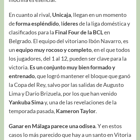
En cuanto al rival,
Unicaja
, llegan en un momento
de
forma espléndido
, l
íderes
de la liga doméstica y
clasificados para la
Final Four de la BCL
en
Belgrado. El equipo del vitoriano Ibón Navarro, es
un
equipo muy rocoso y completo
, en el que todos
los jugadores, del 1 al 12, pueden ser clave para la
victoria.
Es un conjunto muy bien formado y
entrenado
, que logró mantener el bloque que ganó
la Copa del Rey, salvo por las salidas de Augusto
Lima y Darío Brizuela, por los que han venido
Yankuba Sima
y, una de las revelaciones de la
temporada pasada,
Kameron Taylor
.
Ganar en Málaga parece una odisea
. Y en estos
casos lo más parecido que hay a un santo en Vitoria