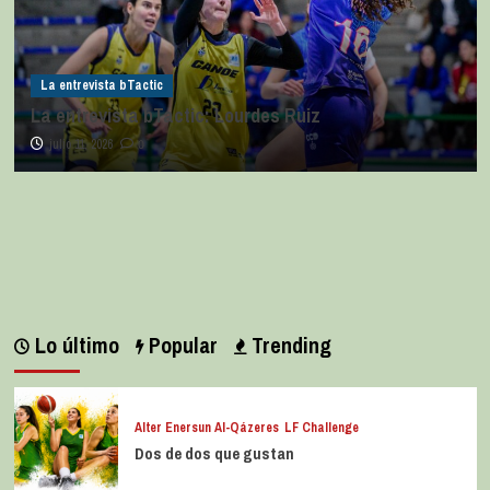
La entrevista bTactic
La entrevista bTactic: Lourdes Ruiz
julio 11, 2026
0
Lo último
Popular
Trending
Alter Enersun Al-Qázeres
LF Challenge
Dos de dos que gustan