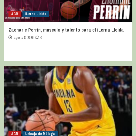
ACB
iLerna Lleida
Zacharie Perrin, músculo y talento para el iLerna Lleida
agosto 8, 2026
0
ACB
Unicaja de Málaga