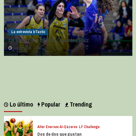
La entrevista bTactic
La entrevista bTactic: Lourdes Ruiz
julio 11, 2026
0
Lo último
Popular
Trending
Alter Enersun Al-Qázeres
LF Challenge
Dos de dos que gustan