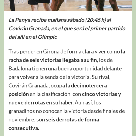
La Penya recibe mañana sábado (20:45 h) al
Covirán Granada, en el que será el primer partido
del añi en el Olímpic
Tras perder en Girona de forma clara y ver como
la
racha de seis victorias llegaba a su fin
, los de
Badalona tienen una buena oportunidad delante
para volver a la senda de la victoria. Su rival,
Covirán Granada, ocupa la
decimotercera
posición
en la clasificación, con
cinco victorias y
nueve derrotas
en su haber. Aun así, los
granadinos no conocen la victoria desde finales de
noviembre: son
seis derrotas de forma
consecutiva.