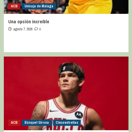
ACB
Unicaja de Málaga
Una opción increíble
agosto 7, 2026
0
ACB
Bàsquet Girona
Cincoestrellas