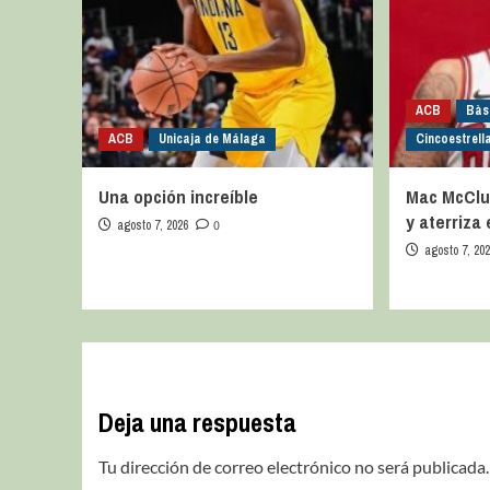
ACB
Bàs
ACB
Unicaja de Málaga
Cincoestrell
Una opción increíble
Mac McClu
y aterriza
agosto 7, 2026
0
agosto 7, 20
Deja una respuesta
Tu dirección de correo electrónico no será publicada.