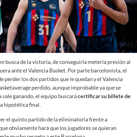
La entrevista bTactic
La entrevista bTactic
mayo 7, 2026
0
en busca de la victoria, de conseguirla metería presión al
Nos hacemos mayores. Vamos creciendo. Tanto así
uera ante el Valencia Basket. Por parte barcelonista, el
que el próximo 20 de mayo celebramos nuestro
 de perder los dos partidos que le quedan y el Valencia
cuarto cumpleaños. Y todo crecimiento conlleva
 basketaverage perdido, aunque improbable ya que se
sus cambios. Cambio que...
a sale ganando, el equipo buscará
certificar su billete de
Leer más
a hipotética final.
r el quinto partido de la eliminatoria frente a
que obviamente hará que los jugadores se quieran
nerle mucho respeto a este Barcelona.