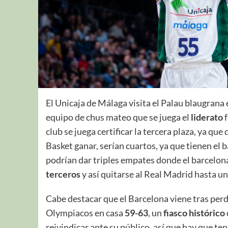
El Unicaja de Málaga visita el Palau blaugrana 
equipo de chus mateo que se juega el
liderato
f
club se juega certificar la tercera plaza, ya que
Basket ganar, serían cuartos, ya que tienen el
podrían dar triples empates donde el barcelon
terceros
y así quitarse al Real Madrid hasta un
Cabe destacar que el Barcelona viene tras perde
Olympiacos en casa
59-63
, un
fiasco histórico
reivindicar ante su público, así que hay que te