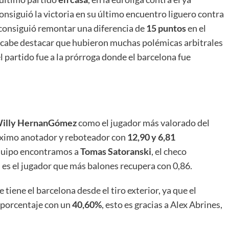
 consiguió la victoria en su último encuentro liguero contra
 consiguió remontar una diferencia de
15 puntos
en el
e cabe destacar que hubieron muchas polémicas arbitrales
l partido fue a la prórroga donde el barcelona fue
illy HernanGómez
como el jugador más valorado del
ximo anotador y reboteador con
12,90 y 6,81
quipo encontramos a
Tomas Satoranski
, el checo
 es el jugador que más balones recupera con 0,86.
tiene el barcelona desde el tiro exterior, ya que el
n porcentaje con un
40,60%
, esto es gracias a Alex Abrines,