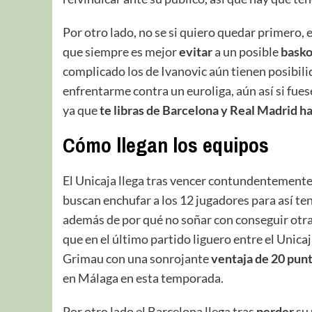
Por otro lado, no se si quiero quedar primero, e
que siempre es mejor
evitar
a un posible
basko
complicado los de Ivanovic aún tienen posibilid
enfrentarme contra un euroliga, aún así si fue
ya que
te libras de Barcelona y Real Madrid ha
Cómo llegan los equipos
El Unicaja llega tras vencer contundentemen
buscan enchufar a los 12 jugadores para así ten
además de por qué no soñar con conseguir otra
que en el último partido liguero entre el Unica
Grimau con una sonrojante
ventaja de 20 punt
en Málaga en esta temporada.
Por otro lado el Barcelona llega tras
perder
su 