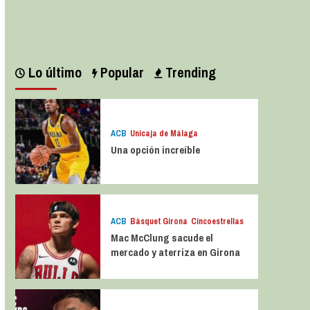
Leer más
Lo último
Popular
Trending
ACB
Unicaja de Málaga
Una opción increíble
ACB
Bàsquet Girona
Cincoestrellas
Mac McClung sacude el
mercado y aterriza en Girona