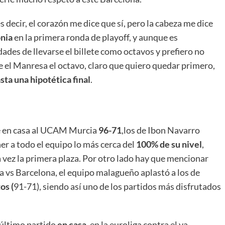
s decir, el corazón me dice que sí, pero la cabeza me dice
nia
en la primera ronda de playoff, y aunque es
ades de llevarse el billete como octavos y prefiero no
se el Manresa el octavo, claro que quiero quedar primero,
sta una hipotética final
.
te en casa al UCAM Murcia
96-71
,los de Ibon Navarro
er a todo el equipo lo más cerca del
100% de su nivel
,
 vez la primera plaza. Por otro lado hay que mencionar
ja vs Barcelona, el equipo malagueño aplastó a los de
os (
91-71), siendo así uno de los partidos más disfrutados
último partido
en casa
, en la euroliga contra el ya