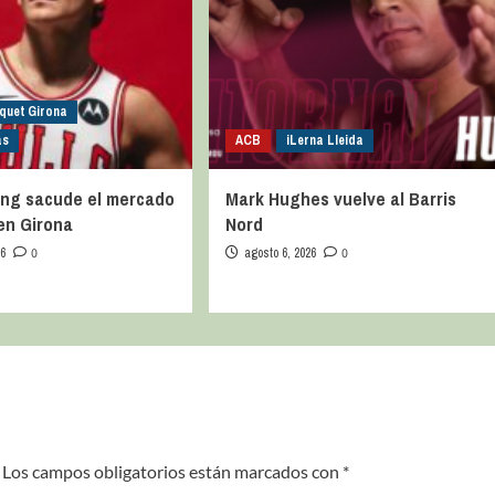
quet Girona
as
ACB
iLerna Lleida
ng sacude el mercado
Mark Hughes vuelve al Barris
 en Girona
Nord
26
0
agosto 6, 2026
0
Los campos obligatorios están marcados con
*