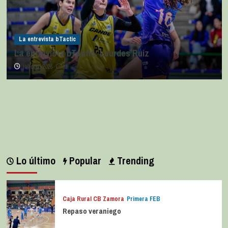
La entrevista bTactic
La entrevista bTactic: Lourdes Ruiz
julio 11, 2026
0
Lo último
Popular
Trending
Caja Rural CB Zamora
Primera FEB
Repaso veraniego