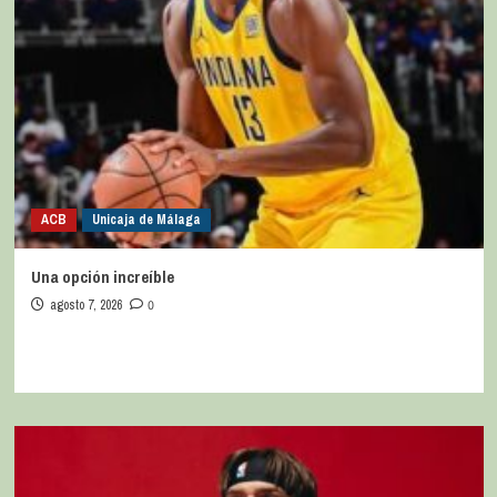
ACB
Unicaja de Málaga
Una opción increíble
agosto 7, 2026
0