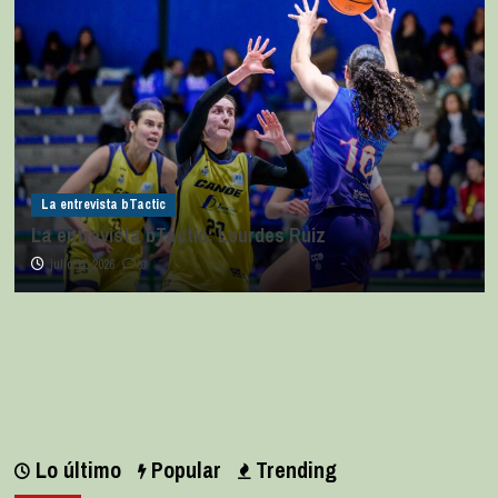
La entrevista bTactic
La entrevista bTactic: Lourdes Ruiz
julio 11, 2026
0
Lo último
Popular
Trending