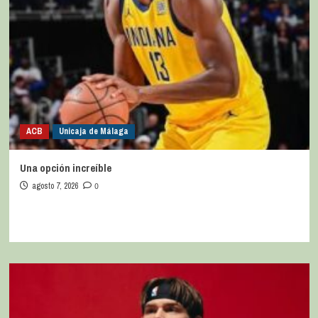
ACB
Unicaja de Málaga
Una opción increíble
agosto 7, 2026
0