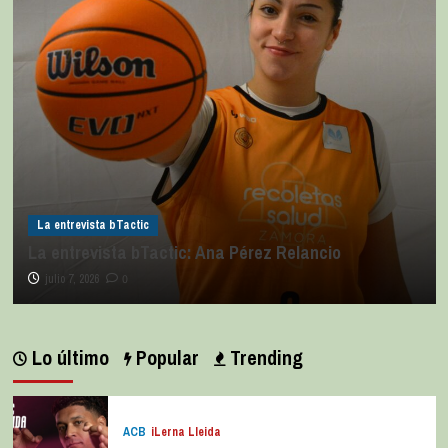
La entrevista bTactic
La entrevista bTactic: Ana Pérez Relancio
julio 7, 2026
0
Lo último
Popular
Trending
ACB
iLerna Lleida