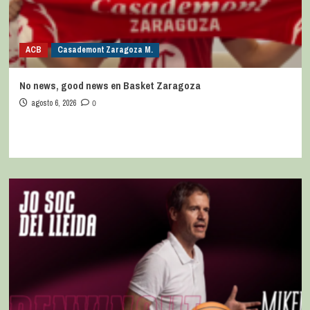
ACB
Casademont Zaragoza M.
No news, good news en Basket Zaragoza
agosto 6, 2026
0