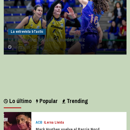
La entrevista bTactic
La entrevista bTactic: Lourdes Ruiz
julio 11, 2026
0
Lo último
Popular
Trending
ACB
iLerna Lleida
Mark Hughes vuelve al Barris Nord