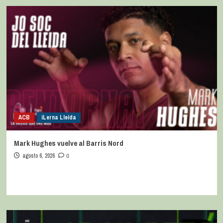
ACB
iLerna Lleida
Mark Hughes vuelve al Barris Nord
agosto 6, 2026
0