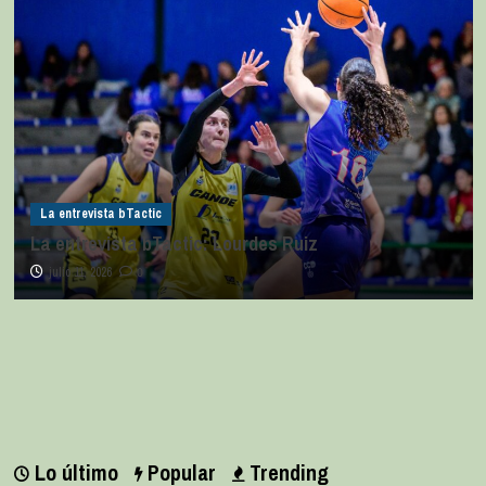
La entrevista bTactic
La entrevista bTactic: Lourdes Ruiz
julio 11, 2026
0
Lo último
Popular
Trending