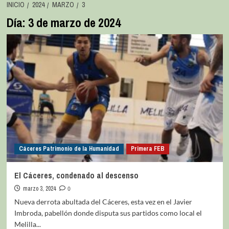
INICIO
2024
MARZO
3
Día:
3 de marzo de 2024
Cáceres Patrimonio de la Humanidad
Primera FEB
El Cáceres, condenado al descenso
marzo 3, 2024
0
Nueva derrota abultada del Cáceres, esta vez en el Javier
Imbroda, pabellón donde disputa sus partidos como local el
Melilla...