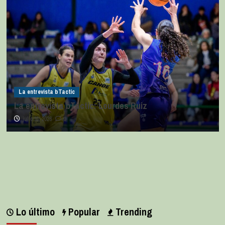
La entrevista bTactic
La entrevista bTactic: Lourdes Ruiz
julio 11, 2026
0
Lo último
Popular
Trending