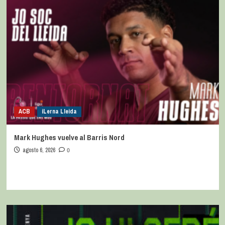
ACB
iLerna Lleida
Mark Hughes vuelve al Barris Nord
agosto 6, 2026
0