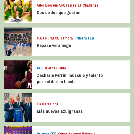
Alter Enersun Al-Qázeres
LF Challenge
Dos de dos que gustan
Caja Rural CB Zamora
Primera FEB
Repaso veraniego
ACB
iLerna Lleida
Zacharie Perrin, músculo y talento
para el iLerna Lleida
FC Barcelona
Más nuevas azulgranas
Primera FEB
Super Agropal Palencia