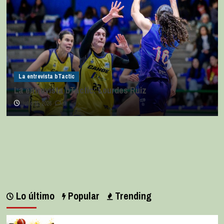
La entrevista bTactic
La entrevista bTactic: Lourdes Ruiz
julio 11, 2026
0
Lo último
Popular
Trending