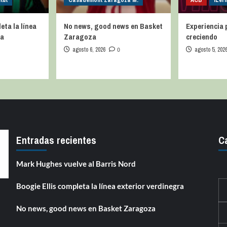
tut
Casademont Zaragoza M.
ACB
iLer
eta la línea
No news, good news en Basket
Experiencia 
ra
Zaragoza
creciendo
agosto 6, 2026
0
agosto 5, 202
Entradas recientes
C
Mark Hughes vuelve al Barris Nord
Boogie Ellis completa la línea exterior verdinegra
No news, good news en Basket Zaragoza