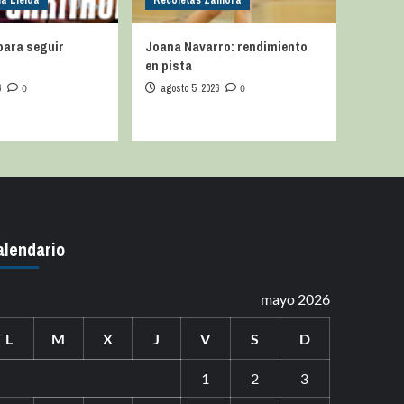
na Lleida
Recoletas Zamora
para seguir
Joana Navarro: rendimiento
en pista
6
0
agosto 5, 2026
0
alendario
mayo 2026
L
M
X
J
V
S
D
1
2
3