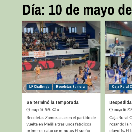
Día:
10 de mayo de
LF Challenge
Recoletas Zamora
Caja Rural 
Se terminó la temporada
Despedida 
mayo 10, 2026
0
mayo 10, 202
Recoletas Zamora cae en el partido de
Caja Rural 
vuelta en Melilla tras unos fatídicos
rozando la h
primeros catorce minutos El sueño
playoffs. El 