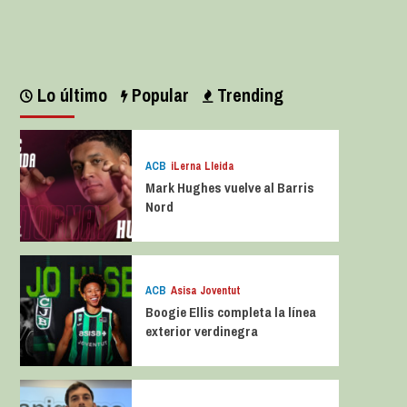
Leer más
Lo último
Popular
Trending
ACB
iLerna Lleida
Mark Hughes vuelve al Barris
Nord
ACB
Asisa Joventut
Boogie Ellis completa la línea
exterior verdinegra