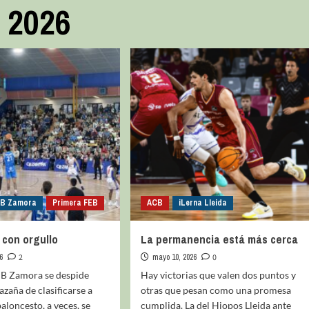
 2026
CB Zamora
Primera FEB
ACB
iLerna Lleida
con orgullo
La permanencia está más cerca
6
2
mayo 10, 2026
0
CB Zamora se despide
Hay victorias que valen dos puntos y
azaña de clasificarse a
otras que pesan como una promesa
baloncesto, a veces, se
cumplida. La del Hiopos Lleida ante