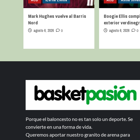
ACB
iLerna Lleida
ACB
Asisa Joven
Mark Hughes vuelve al Barris
Boogie Ellis compl
Nord
exterior verdineg
agosto 6, 2026
0
agosto 6, 2026
0
Porque el baloncesto no es tan solo un deporte. Se
convierte en una forma de vida.
Queremos aportar nuestro granito de arena para