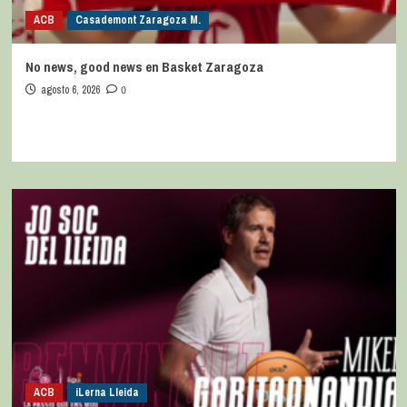
ACB
Casademont Zaragoza M.
No news, good news en Basket Zaragoza
agosto 6, 2026
0
ACB
iLerna Lleida