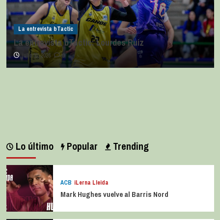
La entrevista bTactic
La entrevista bTactic: Lourdes Ruiz
julio 11, 2026
0
Lo último
Popular
Trending
ACB
iLerna Lleida
Mark Hughes vuelve al Barris Nord