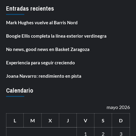
Entradas recientes
Mark Hughes vuelve al Barris Nord
Boogie Ellis completa la línea exterior verdinegra
No news, good news en Basket Zaragoza
Experiencia para seguir creciendo
Joana Navarro: rendimiento en pista
Calendario
mayo 2026
L
M
X
J
V
S
D
1
2
3