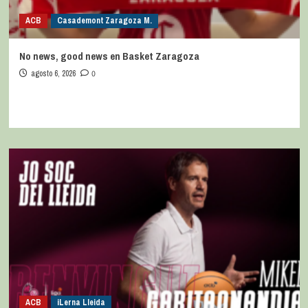
ACB
Casademont Zaragoza M.
No news, good news en Basket Zaragoza
agosto 6, 2026
0
ACB
iLerna Lleida