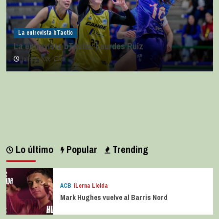
La entrevista bTactic
La entrevista bTactic: Lourdes Ruiz
julio 11, 2026
0
Lo último
Popular
Trending
ACB
iLerna Lleida
Mark Hughes vuelve al Barris Nord