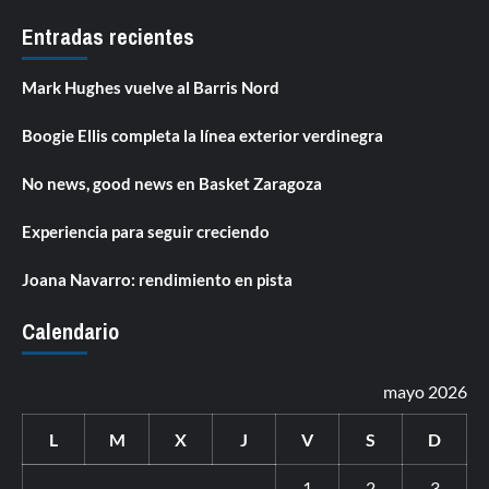
Entradas recientes
Mark Hughes vuelve al Barris Nord
Boogie Ellis completa la línea exterior verdinegra
No news, good news en Basket Zaragoza
Experiencia para seguir creciendo
Joana Navarro: rendimiento en pista
Calendario
mayo 2026
L
M
X
J
V
S
D
1
2
3