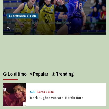
La entrevista bTactic
La entrevista bTactic: Lourdes Ruiz
julio 11, 2026
0
Lo último
Popular
Trending
ACB
iLerna Lleida
Mark Hughes vuelve al Barris Nord