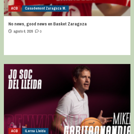
ACB
Casademont Zaragoza M.
No news, good news en Basket Zaragoza
agosto 6, 2026
0
ACB
iLerna Lleida