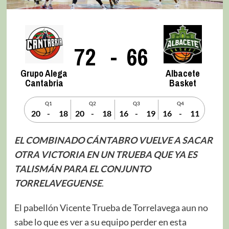
72
-
66
Grupo Alega
Albacete
Cantabria
Basket
Q1
Q2
Q3
Q4
20
-
18
20
-
18
16
-
19
16
-
11
EL COMBINADO CÁNTABRO VUELVE A SACAR
OTRA VICTORIA EN UN TRUEBA QUE YA ES
TALISMÁN PARA EL CONJUNTO
TORRELAVEGUENSE
.
El pabellón Vicente Trueba de Torrelavega aun no
sabe lo que es ver a su equipo perder en esta