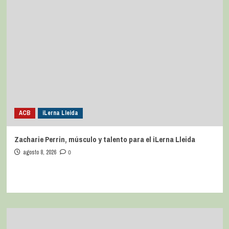
ACB
iLerna Lleida
Zacharie Perrin, músculo y talento para el iLerna Lleida
agosto 8, 2026
0