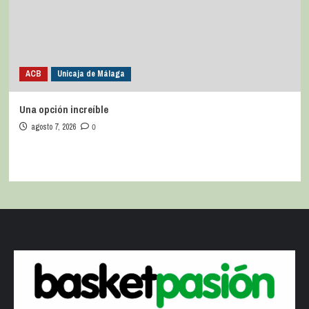
ACB
Unicaja de Málaga
Una opción increíble
agosto 7, 2026
0