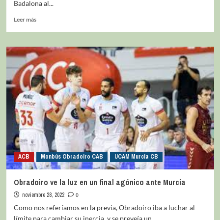
Badalona al...
Leer más
ACB
Monbús Obradoiro CAB
UCAM Murcia CB
Obradoiro ve la luz en un final agónico ante Murcia
noviembre 28, 2022
0
Como nos referíamos en la previa, Obradoiro iba a luchar al
límite para cambiar su inercia, y se preveía un...