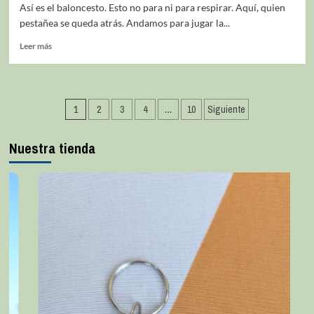
Así es el baloncesto. Esto no para ni para respirar. Aquí, quien
pestañea se queda atrás. Andamos para jugar la...
Leer más
1
2
3
4
…
10
Siguiente
Nuestra tienda