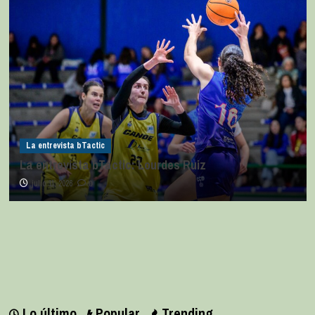
La entrevista bTactic
La entrevista bTactic: Lourdes Ruiz
julio 11, 2026
0
Lo último
Popular
Trending