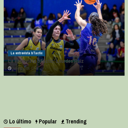
La entrevista bTactic
La entrevista bTactic: Lourdes Ruiz
julio 11, 2026
0
Lo último
Popular
Trending