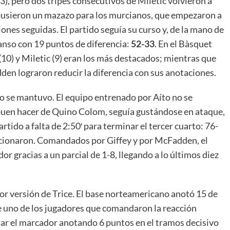
3), pero dos tripes consecutivos de Miletic volvieron a
supusieron un mazazo para los murcianos, que empezaron a
ones seguidas. El partido seguía su curso y, de la mano de
anso con 19 puntos de diferencia:
52-33
. En el Bàsquet
10) y Miletic (9) eran los más destacados; mientras que
en lograron reducir la diferencia con sus anotaciones.
ido se mantuvo. El equipo entrenado por Aíto no se
 buen hacer de Quino Colom, seguía gustándose en ataque,
tido a falta de 2:50′ para terminar el tercer cuarto: 76-
eaccionaron. Comandados por Giffey y por McFadden, el
 gracias a un parcial de 1-8, llegando a lo últimos diez
or versión de Trice. El base norteamericano anotó 15 de
ue uno de los jugadores que comandaron la reacción
tar el marcador anotando 6 puntos en el tramos decisivo