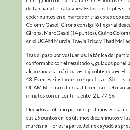
conseguido colocarse a tan solo 8 puntos (31-2
distanciar a los catalanes. Estos dos triples 
ceder puntos en el marcador tras estas dos acci
Colom y Gasol, Girona consiguió llegar al desc
Girona, Marc Gasol (14 puntos), Quino Colom (
en el UCAM Murcia, Travis Trice y Thad McFadd
Tras el paso por vestuarios, la tónica del part
conformaba con el resultado y, guiados por el
alcanzando la máxima ventaja obtenida en el par
48. Es en ese instante en el que los de Sito r
UCAM Murcia redujo la diferencia en el marcador
minutos con un contundente -21: 77-56.
Llegados al último periodo, pudimos ver la mej
sus 25 puntos en los últimos diez minutos y f
murciana. Por otra parte, Jelinek ayudó a apre