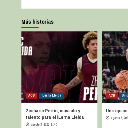
Más historias
ACB
iLerna Lleida
ACB
Uni
Zacharie Perrin, músculo y
Una opción
talento para el iLerna Lleida
agosto 7, 20
agosto 8, 2026
0