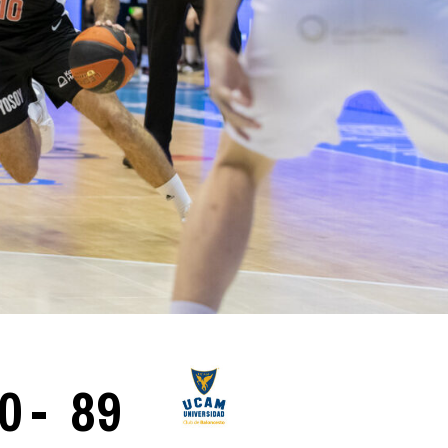
La entrevista bTactic
La entrevista bTactic
mayo 7, 2026
0
Nos hacemos mayores. Vamos creciendo. Tanto así
que el próximo 20 de mayo celebramos nuestro
cuarto cumpleaños. Y todo crecimiento conlleva
sus cambios. Cambio que...
Leer más
0
-
89