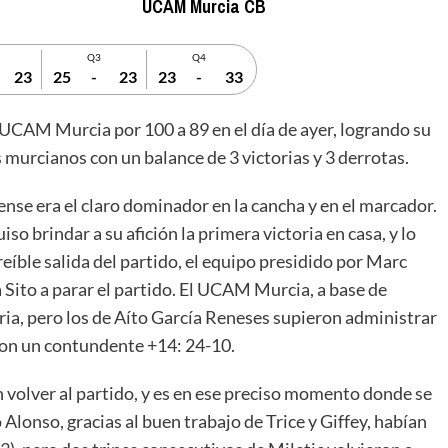
UCAM Murcia CB
Q3
Q4
23
25
-
23
23
-
33
CAM Murcia por 100 a 89 en el día de ayer, logrando su
 murcianos con un balance de 3 victorias y 3 derrotas.
dense era el claro dominador en la cancha y en el marcador.
iso brindar a su afición la primera victoria en casa, y lo
eíble salida del partido, el equipo presidido por Marc
 Sito a parar el partido. El UCAM Murcia, a base de
oria, pero los de Aíto García Reneses supieron administrar
o con un contundente +14: 24-10.
 volver al partido, y es en ese preciso momento donde se
 Alonso, gracias al buen trabajo de Trice y Giffey, habían