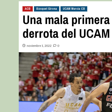
ACB
Bàsquet Girona
UCAM Murcia CB
Una mala primera 
derrota del UCAM
noviembre 1, 2022
0