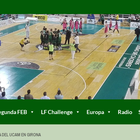
egunda FEB
LF Challenge
Europa
Radio
 DEL UCAM EN GIRONA