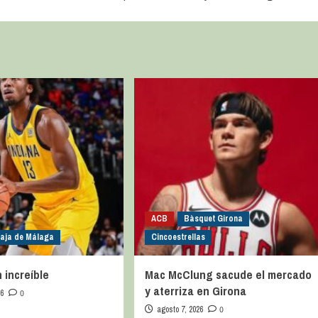
ACB
Bàsquet Girona
caja de Málaga
Cincoestrellas
 increíble
Mac McClung sacude el mercado
y aterriza en Girona
26
0
agosto 7, 2026
0