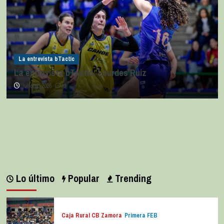
La entrevista bTactic
La entrevista bTactic: Ana Pérez Relancio
julio 7, 2026
0
Lo último
Popular
Trending
Caja Rural CB Zamora
Primera FEB