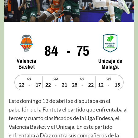
84
-
75
Valencia
Unicaja de
Basket
Málaga
Q1
Q2
Q3
Q4
22
-
17
22
-
21
28
-
22
12
-
15
Este domingo 13 de abril se disputaba en el
pabellón de la Fonteta el partido que enfrentaba al
tercer y cuarto clasificados de la Liga Endesa, el
Valencia Basket y el Unicaja. En este partido
enfrentaba a Díaz contra sus compañeros de la