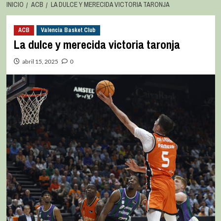
INICIO
ACB
LA DULCE Y MERECIDA VICTORIA TARONJA
ACB
Valencia Basket Club
La dulce y merecida victoria taronja
abril 15, 2025
0