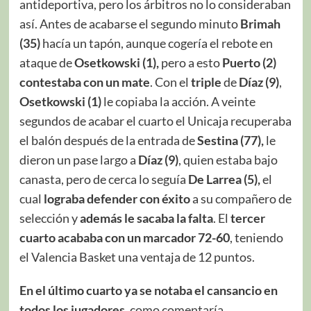
antideportiva, pero los árbitros no lo consideraban
así. Antes de acabarse el segundo minuto
Brimah
(35)
hacía un tapón, aunque cogería el rebote en
ataque de
Osetkowski (1),
pero a esto
Puerto (2)
contestaba con un mate
. Con el
triple
de
Díaz (9)
,
Osetkowski (1)
le copiaba la acción. A veinte
segundos de acabar el cuarto el Unicaja recuperaba
el balón después de la entrada de
Sestina (77),
le
dieron un pase largo a
Díaz (9)
, quien estaba bajo
canasta, pero de cerca lo seguía
De Larrea (5),
el
cual
lograba defender con éxito
a su compañero de
selección y
además le sacaba la falta
. El
tercer
cuarto acababa con un marcador 72-60
, teniendo
el Valencia Basket una ventaja de 12 puntos.
En el último cuarto ya se notaba el cansancio en
todos los jugadores
, como comentaría