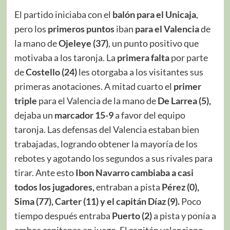
El partido iniciaba con el
balón para el Unicaja
,
pero los
primeros puntos
iban
para el Valencia
de
la mano de
Ojeleye (37)
, un punto positivo que
motivaba a los taronja. La
primera falta
por parte
de
Costello (24)
les otorgaba a los visitantes sus
primeras anotaciones. A mitad cuarto el
primer
triple
para el Valencia de la mano de
De Larrea (5),
dejaba un
marcador 15-9
a favor del equipo
taronja. Las defensas del Valencia estaban bien
trabajadas, logrando obtener la mayoría de los
rebotes y agotando los segundos a sus rivales para
tirar. Ante esto
Ibon Navarro cambiaba a casi
todos los jugadores,
entraban a pista
Pérez (0),
Sima (77), Carter (11) y el capitán Díaz (9).
Poco
tiempo después entraba
Puerto (2)
a pista y ponía a