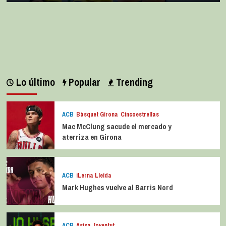
La entrevista bTactic
La entrevista bTactic: Ana Pérez Relancio
julio 7, 2026
0
Lo último
Popular
Trending
ACB
Bàsquet Girona
Cincoestrellas
Mac McClung sacude el mercado y
aterriza en Girona
ACB
iLerna Lleida
Mark Hughes vuelve al Barris Nord
ACB
Asisa Joventut