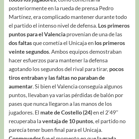
posteriormente en la rueda de prensa Pedro
Martínez, era complicado mantener durante todo
el partido el intenso nivel de defensa.
Los primeros
puntos para el Valencia
provenían de una de las
dos faltas
que cometía el Unicaja en
los primeros
veinte segundos
. Ambos equipos demostraban
hacer esfuerzos para mantener la defensa
agotando los segundos del rival para tirar,
pocos
tiros
entraban y las faltas no paraban de
aumentar
. Si bien el Valencia conseguía algunos
puntos, llevaban ya varias pérdidas de balón por
pases que nunca llegaron a las manos de los
jugadores. El
mate de Costello (24)
en el 2’49’’
recuperaba la
ventaja de 10 puntos
, el partido no
parecía tener buen final para el Unicaja.
Conmovedor
fue el momento en que
la grada