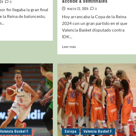
accede a semifinales
24
0
marzo 21, 2024
0
r fin llegaba la gran final
e la Reina de baloncesto,
Hoy arrancaba la Copa de la Reina
...
2024 con un gran partido en el que
Valencia Basket disputado contra
IDK...
Leer más
Valencia Basket F.
Europa
Valencia Basket F.