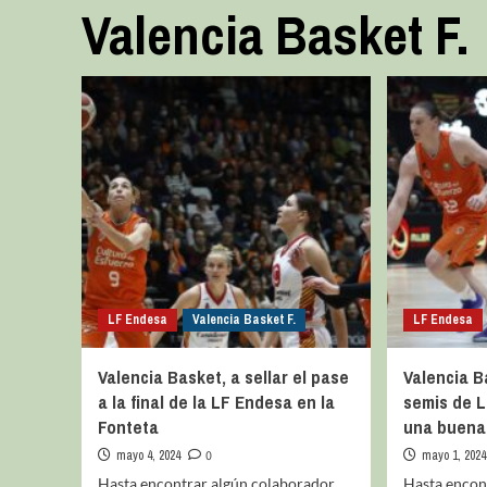
Valencia Basket F.
LF Endesa
Valencia Basket F.
LF Endesa
Valencia Basket, a sellar el pase
Valencia B
a la final de la LF Endesa en la
semis de 
Fonteta
una buena
mayo 4, 2024
0
mayo 1, 2024
Hasta encontrar algún colaborador
Hasta encon