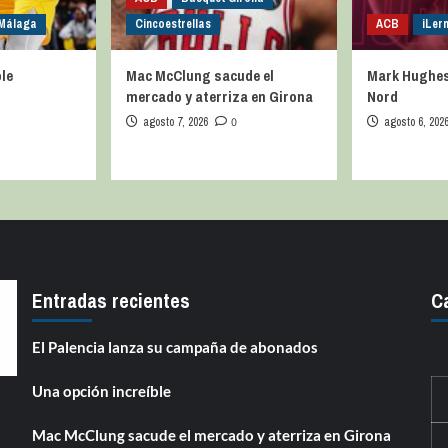
 Málaga
Cincoestrellas
ACB
iLer
le
Mac McClung sacude el
Mark Hughes 
mercado y aterriza en Girona
Nord
agosto 7, 2026
0
agosto 6, 202
Entradas recientes
C
El Palencia lanza su campaña de abonados
Una opción increíble
Mac McClung sacude el mercado y aterriza en Girona