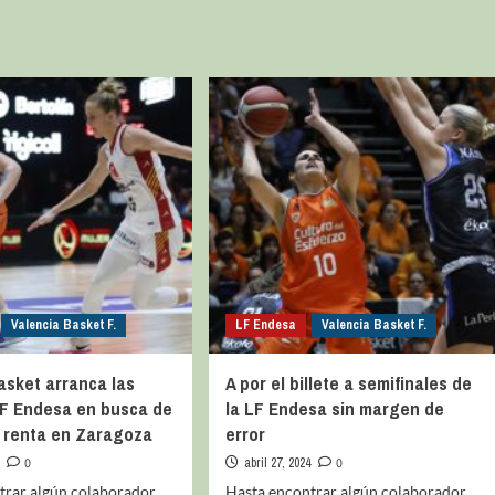
Valencia Basket F.
LF Endesa
Valencia Basket F.
asket arranca las
A por el billete a semifinales de
LF Endesa en busca de
la LF Endesa sin margen de
 renta en Zaragoza
error
0
abril 27, 2024
0
trar algún colaborador
Hasta encontrar algún colaborador