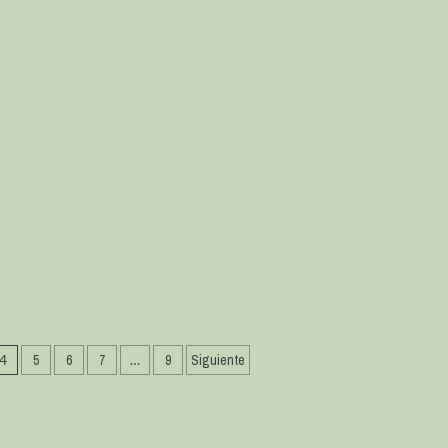
4
5
6
7
…
9
Siguiente