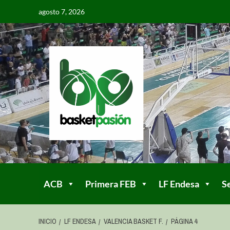
agosto 7, 2026
ACB
Primera FEB
LF Endesa
S
INICIO
LF ENDESA
VALENCIA BASKET F.
PÁGINA 4