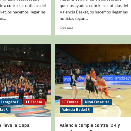
e a cubrir las noticias del
que nos ayude a cubrir las noticias del
ket, os hacemos llegar las
Valencia Basket, os hacemos llegar las
n...
noticias según...
Leer más
La entrevista bTactic
La entrevista bTactic
mayo 7, 2026
0
Nos hacemos mayores. Vamos creciendo. Tanto así
que el próximo 20 de mayo celebramos nuestro
cuarto cumpleaños. Y todo crecimiento conlleva
sus cambios. Cambio que...
Leer más
Zaragoza F.
LF Endesa
LF Endesa
Mirai Euskotren
ket F.
Valencia Basket F.
e lleva la Copa
Valencia cumple contra IDK y