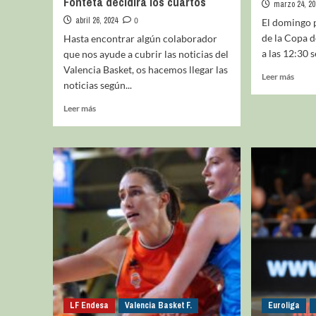
Fonteta decidirá los cuartos
marzo 24, 20
abril 26, 2024
0
El domingo po
de la Copa d
Hasta encontrar algún colaborador
a las 12:30 se
que nos ayude a cubrir las noticias del
Valencia Basket, os hacemos llegar las
Leer más
noticias según...
Leer más
LF Endesa
Valencia Basket F.
Euroliga