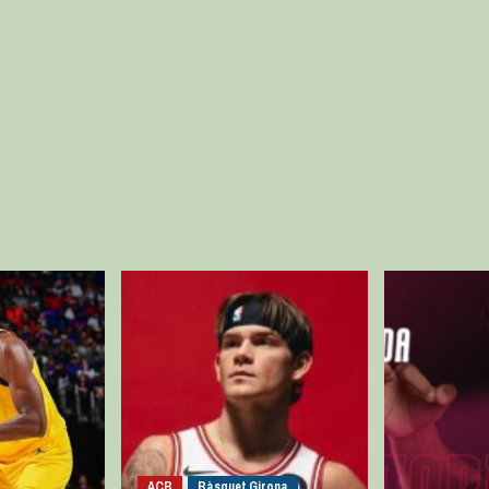
ACB
Bàsquet Girona