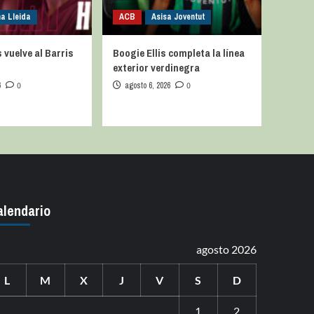
na Lleida
ACB
Asisa Joventut
vuelve al Barris
Boogie Ellis completa la línea
exterior verdinegra
6
0
agosto 6, 2026
0
alendario
agosto 2026
L
M
X
J
V
S
D
1
2