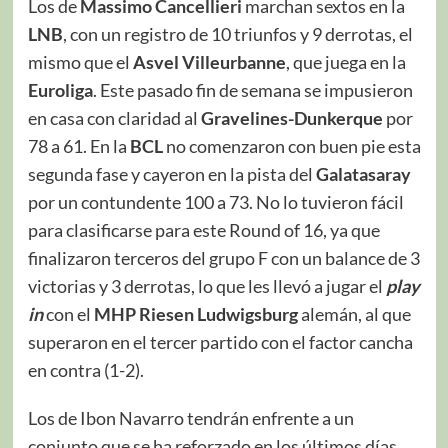
Los de
Massimo Cancellieri
marchan sextos en la
LNB
, con un registro de 10 triunfos y 9 derrotas, el
mismo que el
Asvel Villeurbanne
, que juega en la
Euroliga
. Este pasado fin de semana se impusieron
en casa con claridad al
Gravelines-Dunkerque
por
78 a 61. En la
BCL
no comenzaron con buen pie esta
segunda fase y cayeron en la pista del
Galatasaray
por un contundente 100 a 73. No lo tuvieron fácil
para clasificarse para este Round of 16, ya que
finalizaron terceros del grupo F con un balance de 3
victorias y 3 derrotas, lo que les llevó a jugar el
play
in
con el
MHP Riesen Ludwigsburg
alemán, al que
superaron en el tercer partido con el factor cancha
en contra (1-2).
Los de Ibon Navarro tendrán enfrente a un
conjunto que se ha reforzado en los últimos días