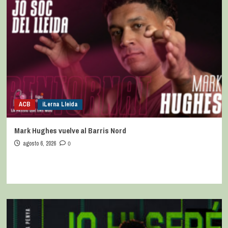
ACB
iLerna Lleida
Mark Hughes vuelve al Barris Nord
agosto 6, 2026
0