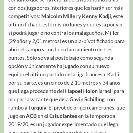
con dos jugadores interiores que les harán ser más
competitivos:
Malcolm Miller
y
Kenny Kadji
, este
último fichado este mismo lunes y que está por ver
si podrá jugar o no contra los malagueños. Miller
(29 años y 2,01 metros) es un ala-pívot fichado para
abrir el campo y con buen lanzamiento de tres
puntos. Sólo se va al poste bajo como segunda
opción y únicamente ha jugado con su nuevo
equipo el último partido de la liga francesa. Kadji,
por su parte, es un cinco de 2,10 metros y 34 años
que llega procedente del
Hapoel Holon
israelí para
ocupar la vacante que deja
Gavin Schilling
, con
rumbo a
Turquía
. El pívot de origen camerunés, que
jugó en
ACB
en el
Estudiantes
en la temporada
2019/20, es un jugador experimentado que llega
para aportar físico y poderío debajo del aro.