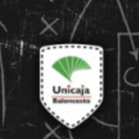
La entrevista bTactic
La entrevista bTactic
mayo 7, 2026
0
Nos hacemos mayores. Vamos creciendo. Tanto así
que el próximo 20 de mayo celebramos nuestro
cuarto cumpleaños. Y todo crecimiento conlleva
sus cambios. Cambio que...
Leer más