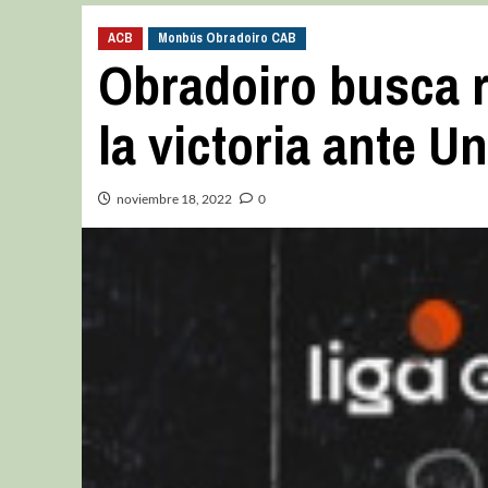
ACB
Monbús Obradoiro CAB
Obradoiro busca r
la victoria ante Un
noviembre 18, 2022
0