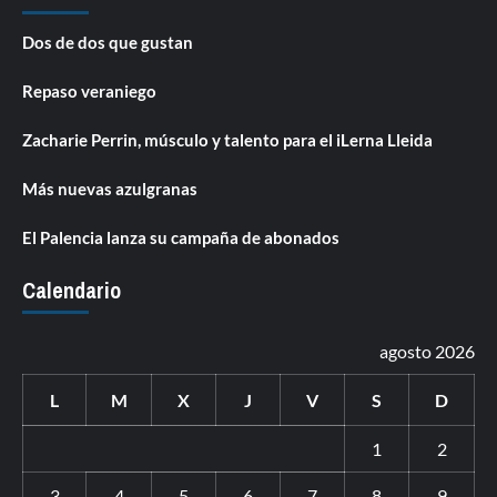
Dos de dos que gustan
Repaso veraniego
Zacharie Perrin, músculo y talento para el iLerna Lleida
Más nuevas azulgranas
El Palencia lanza su campaña de abonados
Calendario
agosto 2026
L
M
X
J
V
S
D
1
2
3
4
5
6
7
8
9