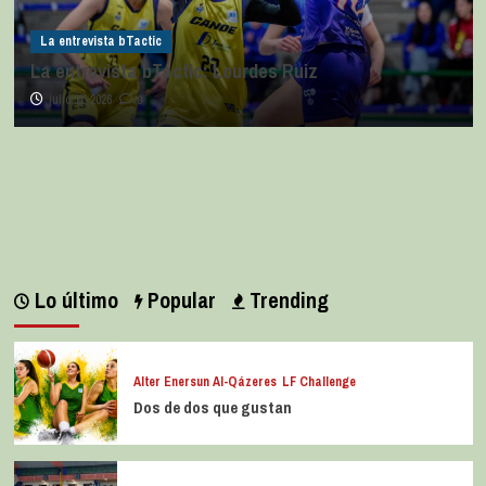
La entrevista bTactic
La entrevista bTactic: Lourdes Ruiz
julio 11, 2026
0
Lo último
Popular
Trending
Alter Enersun Al-Qázeres
LF Challenge
Dos de dos que gustan