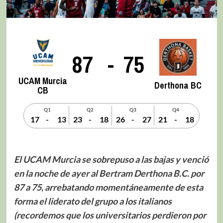
87
-
75
UCAM Murcia
Derthona BC
CB
Q1
Q2
Q3
Q4
17
-
13
23
-
18
26
-
27
21
-
18
El UCAM Murcia se sobrepuso a las bajas y venció
en la noche de ayer al Bertram Derthona B.C. por
87 a 75, arrebatando momentáneamente de esta
forma el liderato del grupo a los italianos
(recordemos que los universitarios perdieron por