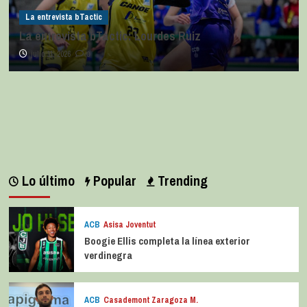
La entrevista bTactic
La entrevista bTactic: Lourdes Ruiz
julio 11, 2026
0
Lo último
Popular
Trending
ACB
Asisa Joventut
Boogie Ellis completa la línea exterior
verdinegra
ACB
Casademont Zaragoza M.