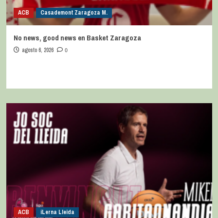
ACB
Casademont Zaragoza M.
No news, good news en Basket Zaragoza
agosto 6, 2026
0
ACB
iLerna Lleida