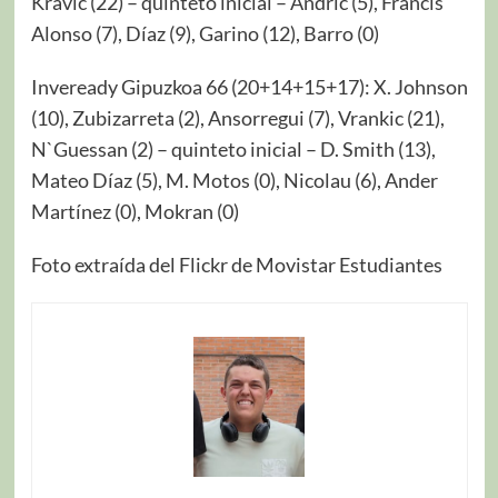
Kravic (22) – quinteto inicial – Andric (5), Francis
Alonso (7), Díaz (9), Garino (12), Barro (0)
Inveready Gipuzkoa 66 (20+14+15+17): X. Johnson
(10), Zubizarreta (2), Ansorregui (7), Vrankic (21),
N`Guessan (2) – quinteto inicial – D. Smith (13),
Mateo Díaz (5), M. Motos (0), Nicolau (6), Ander
Martínez (0), Mokran (0)
Foto extraída del Flickr de Movistar Estudiantes