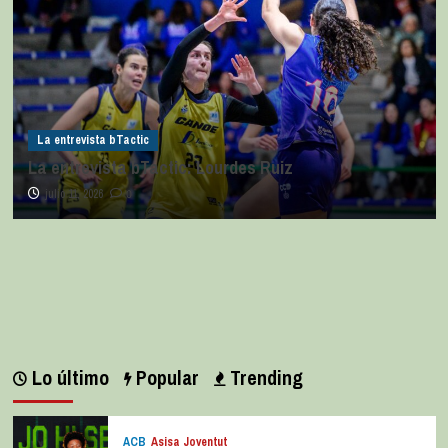
La entrevista bTactic
La entrevista bTactic: Ana Pérez Relancio
julio 7, 2026
0
Lo último
Popular
Trending
ACB
Asisa Joventut