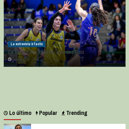
La entrevista bTactic
La entrevista bTactic: Lourdes Ruiz
julio 11, 2026
0
Lo último
Popular
Trending