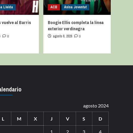
na Lleida
ACB
Asisa Joventut
vuelve al Barris
Boogie Ellis completa la línea
exterior verdinegra
6
0
agosto 6, 2026
0
alendario
agosto 2024
L
M
X
J
V
S
D
1
2
3
4