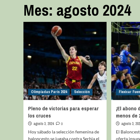
Mes:
agosto 2024
Olimpiadas París 2024
Selección
Flexicar Fue
Pleno de victorias para esperar
¡El abono d
los cruces
menos de 2
agosto 3, 2024
0
agosto 3, 20
Hoy sábado la selección femenina de
El Balonces
baloncesto se jugaba contra Serbia el
oferta insup