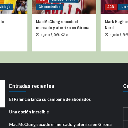
 Málaga
Cincoestrellas
ACB
iLer
le
Mac McClung sacude el
Mark Hughes 
mercado y aterriza en Girona
Nord
agosto 7, 2026
0
agosto 6, 202
Entradas recientes
C
El Palencia lanza su campaña de abonados
Una opción increíble
Mac McClung sacude el mercado y aterriza en Girona