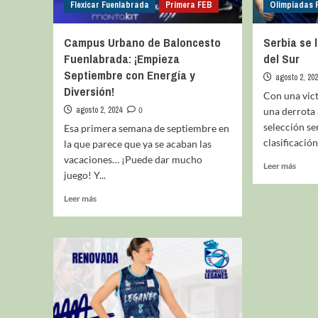
Flexicar Fuenlabrada
Primera FEB
Olimpiadas P
Campus Urbano de Baloncesto
Serbia se 
Fuenlabrada: ¡Empieza
del Sur
Septiembre con Energía y
agosto 2, 20
Diversión!
Con una vict
agosto 2, 2024
0
una derrota 
selección se
Esa primera semana de septiembre en
clasificación
la que parece que ya se acaban las
vacaciones… ¡Puede dar mucho
Leer más
juego! Y...
Leer más