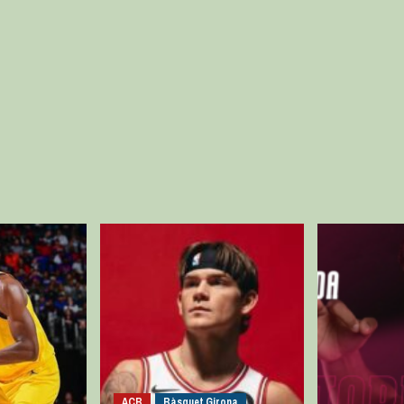
ACB
Bàsquet Girona