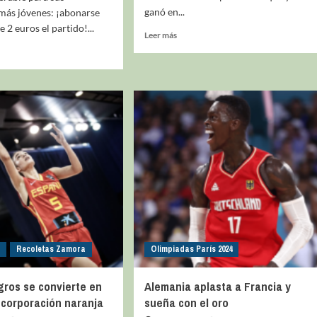
ganó en...
más jóvenes: ¡abonarse
 2 euros el partido!...
Leer más
La entrevista bTactic
La entrevista bTactic
mayo 7, 2026
0
Nos hacemos mayores. Vamos creciendo. Tanto así
que el próximo 20 de mayo celebramos nuestro
cuarto cumpleaños. Y todo crecimiento conlleva
sus cambios. Cambio que...
Leer más
Recoletas Zamora
Olimpiadas París 2024
gros se convierte en
Alemania aplasta a Francia y
ncorporación naranja
sueña con el oro