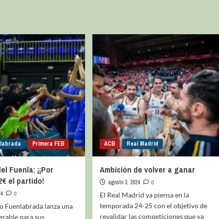
nlabrada
Primera FEB
ACB
Real Madrid
el Fuenla: ¡¡Por
Ambición de volver a ganar
€ el partido!
agosto 3, 2024
0
24
0
El Real Madrid ya piensa en la
temporada 24-25 con el objetivo de
to Fuenlabrada lanza una
revalidar las competiciones que ya
erable para sus