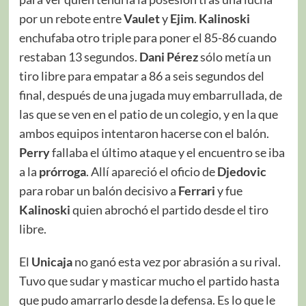
por un rebote entre
Vaulet
y
Ejim
.
Kalinoski
enchufaba otro triple para poner el 85-86 cuando
restaban 13 segundos.
Dani Pérez
sólo metía un
tiro libre para empatar a 86 a seis segundos del
final, después de una jugada muy embarrullada, de
las que se ven en el patio de un colegio, y en la que
ambos equipos intentaron hacerse con el balón.
Perry
fallaba el último ataque y el encuentro se iba
a la
prórroga
. Allí apareció el oficio de
Djedovic
para robar un balón decisivo a
Ferrari
y fue
Kalinoski
quien abrochó el partido desde el tiro
libre.
El
Unicaja
no ganó esta vez por abrasión a su rival.
Tuvo que sudar y masticar mucho el partido hasta
que pudo amarrarlo desde la defensa. Es lo que le