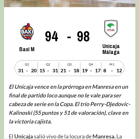
94
-
98
Unicaja
Baxi M
Málaga
Q1
Q2
Q3
Q4
Pr1
31
-
20
15
-
31
21
-
18
19
-
17
8
-
12
El Unicaja vence en la prórroga en Manresa en un
final de partido loco aunque no le vale para ser
cabeza de serie en la Copa. El trío Perry-Djedovic-
Kalinoski (55 puntos y 51 de valoración), clave en
la victoria cajista.
El
Unicaja
salió vivo de la locura de
Manresa.
La