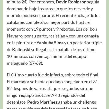
minuto 24). Por entonces,
Devin Robinson
seguía
dominando bajo los aros sin que los de verde y
morado pudiesen pararle. El reciente fichaje de los
catalanes completó su mejor partido hasta el
momento con 19 puntos y 9 rebotes. Los de Ibon
Navarro, por su parte, resistían y con una canasta
en la pintura de
Yankuba Sima
y un posterior triple
de
Kalinoski
se llegaba a la batalla de los últimos
10 minutos con ventaja mínima del equipo
malagueño (67-69).
El último cuarto fue de infarto, sobre todo el final.
El marcador se había quedado congelado en el 81-
82 después de varios ataques seguidos sin que
ningún equipo anotase. A 43 segundos del
desenlace,
Pedro Martínez
ganaba un challenge
para ver quién tendría la posesión tras una lucha