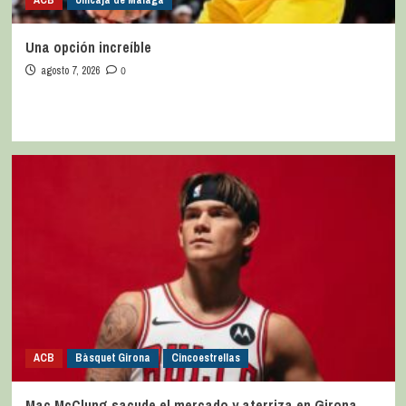
ACB
Unicaja de Málaga
Una opción increíble
agosto 7, 2026
0
ACB
Bàsquet Girona
Cincoestrellas
Mac McClung sacude el mercado y aterriza en Girona