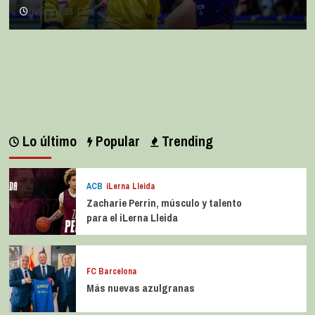
julio 11, 2026
0
Lo último
Popular
Trending
ACB
iLerna Lleida
Zacharie Perrin, músculo y talento
para el iLerna Lleida
FC Barcelona
Más nuevas azulgranas