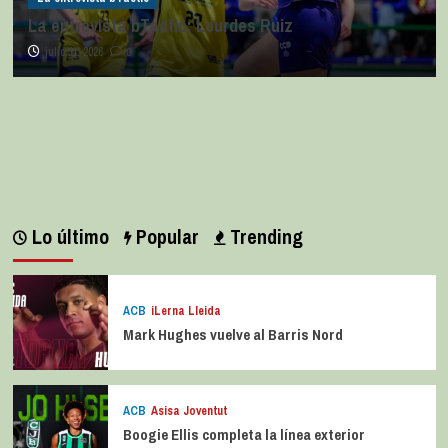
La entrevista bTactic: Lourdes Ruiz
julio 11, 2026
0
Lo último
Popular
Trending
ACB
iLerna Lleida
Mark Hughes vuelve al Barris Nord
ACB
Asisa Joventut
Boogie Ellis completa la línea exterior