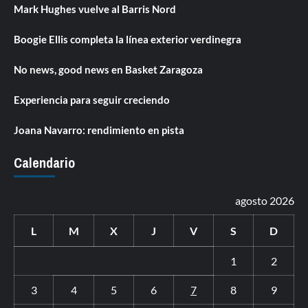
Mark Hughes vuelve al Barris Nord
Boogie Ellis completa la línea exterior verdinegra
No news, good news en Basket Zaragoza
Experiencia para seguir creciendo
Joana Navarro: rendimiento en pista
Calendario
agosto 2026
L
M
X
J
V
S
D
1
2
3
4
5
6
7
8
9