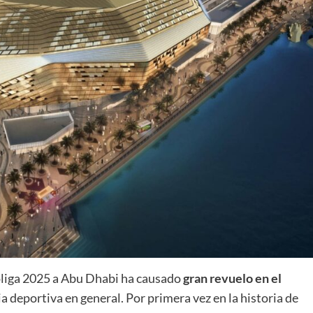
La entrevista bTactic
La entrevista bTactic
mayo 7, 2026
0
Nos hacemos mayores. Vamos creciendo. Tanto así
que el próximo 20 de mayo celebramos nuestro
cuarto cumpleaños. Y todo crecimiento conlleva
sus cambios. Cambio que...
Leer más
uroliga 2025 a Abu Dhabi ha causado
gran revuelo en el
ia deportiva en general. Por primera vez en la historia de