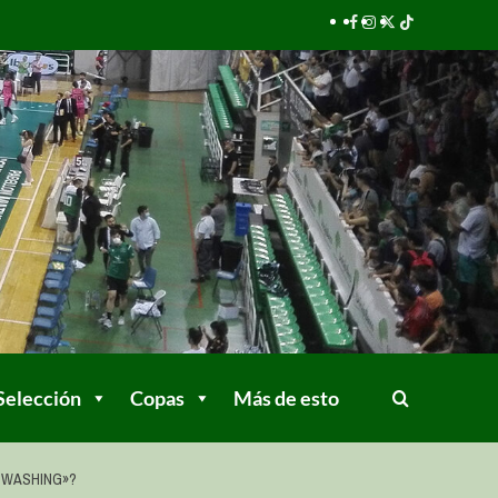
Selección
Copas
Más de esto
RTWASHING»?