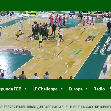
egunda FEB
LF Challenge
Europa
Radio
E CELEBRARÁ EN ABU DHABI: ¿UN PASO HACIA EL FUTURO O UN CASO DE «SPO