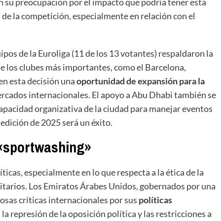
 su preocupación por el impacto que podría tener esta
ra de la competición, especialmente en relación con el
ipos de la Euroliga (11 de los 13 votantes) respaldaron la
de los clubes más importantes, como el Barcelona,
en esta decisión una
oportunidad de expansión para la
ercados internacionales. El apoyo a Abu Dhabi también se
 capacidad organizativa de la ciudad para manejar eventos
 edición de 2025 será un éxito.
 «sportwashing»
ticas, especialmente en lo que respecta a la ética de la
oritarios. Los Emiratos Árabes Unidos, gobernados por una
sas críticas internacionales por sus
políticas
, la represión de la oposición política y las restricciones a