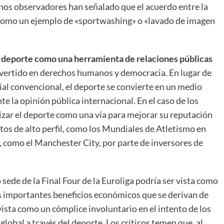
gunos observadores han señalado que el acuerdo entre la
 como un ejemplo de «sportwashing» o «lavado de imagen
 deporte como una herramienta de relaciones públicas
overtido en derechos humanos y democracia. En lugar de
ial convencional, el deporte se convierte en un medio
te la opinión pública internacional. En el caso de los
izar el deporte como una vía para mejorar su reputación
tos de alto perfil, como los Mundiales de Atletismo en
, como el Manchester City, por parte de inversores de
sede de la Final Four de la Euroliga podría ser vista como
os importantes beneficios económicos que se derivan de
 vista como un cómplice involuntario en el intento de los
obal a través del deporte. Los críticos temen que, al