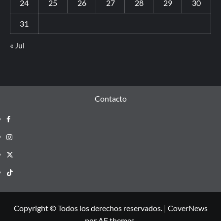
24
25
26
27
28
29
30
31
« Jul
Contacto
Copyright © Todos los derechos reservados.
|
CoverNews
por AF themes.